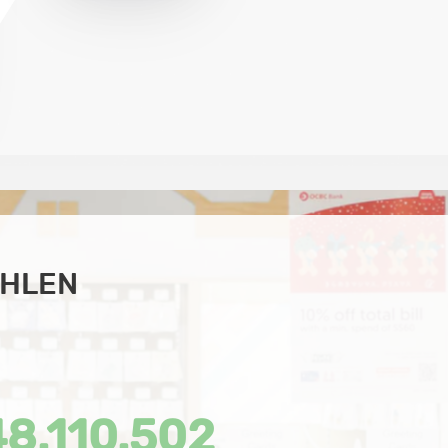
AHLEN
48.110.502