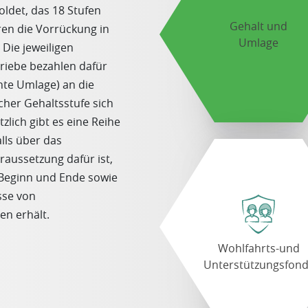
det, das 18 Stufen
Gehalt und
ren die Vorrückung in
Umlage
 Die jeweiligen
riebe bezahlen dafür
nte Umlage) an die
cher Gehaltsstufe sich
lich gibt es eine Reihe
lls über das
aussetzung dafür ist,
Beginn und Ende sowie
sse von
n erhält.
Wohlfahrts-und
Unterstützungsfon