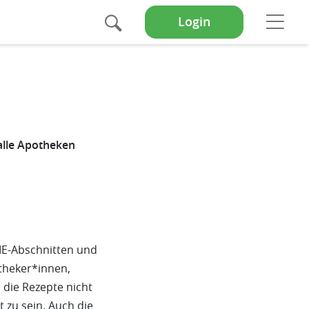
Suche
Op
Login
 alle Apotheken
ME-Abschnitten und
otheker*innen,
 die Rezepte nicht
zu sein. Auch die