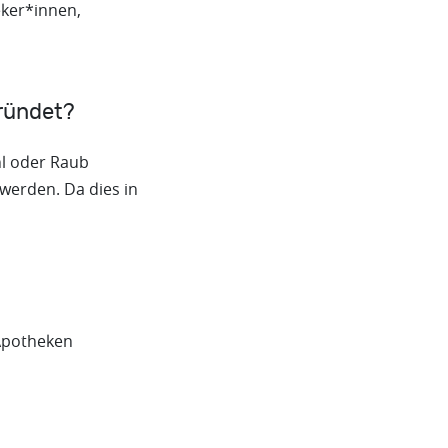
eker*innen,
ründet?
hl oder Raub
werden. Da dies in
 Apotheken