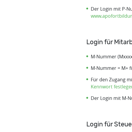
Der Login mit P-N
www.apofortbildun
Login für Mita
M-Nummer (Mxxxx
M-Nummer = M+ fü
Für den Zugang mi
Kennwort festlege
Der Login mit M-N
Login für Steu