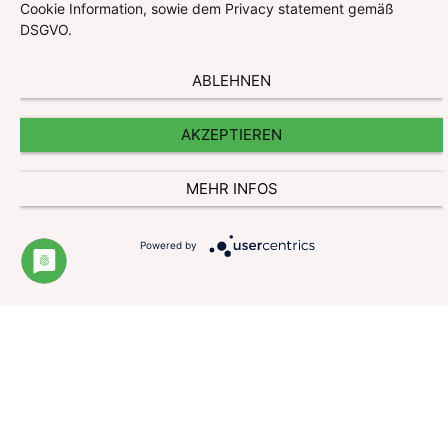
Cookie Information, sowie dem Privacy statement gemäß
DSGVO.
ABLEHNEN
AKZEPTIEREN
Impressum
MEHR INFOS
Datenschutzerklärung
Website und Cookie Information
Powered by
Kontakt
© Pharmazeutische Gehaltskasse für Österreich