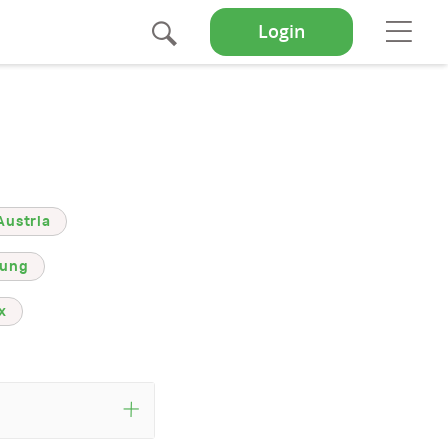
Suche
Op
Login
Austria
lung
x