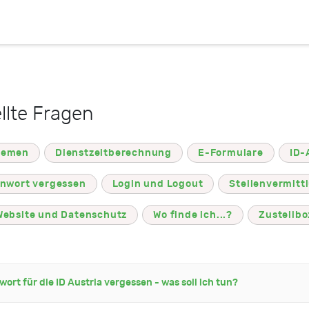
llte Fragen
hemen
Dienstzeitberechnung
E-Formulare
ID-
nwort vergessen
Login und Logout
Stellenvermitt
Website und Datenschutz
Wo finde ich...?
Zustellbo
ort für die ID Austria vergessen - was soll ich tun?